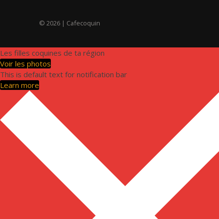
o
© 2026
| Cafecoquin
n
d
Les filles coquines de ta région
e
Voir les photos
This is default text for notification bar
l
Learn more
’
a
r
t
i
c
l