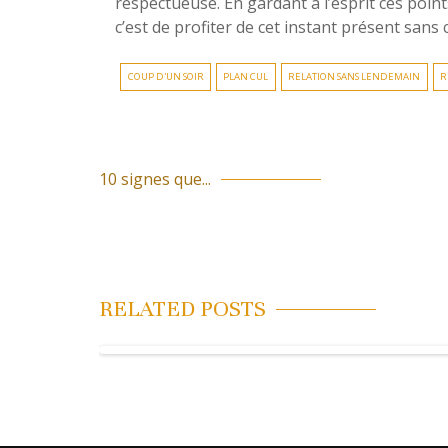
respectueuse. En gardant à l’esprit ces poin
c’est de profiter de cet instant présent sans
COUP D'UN SOIR
PLAN CUL
RELATION SANS LENDEMAIN
R
10 signes que...
N
a
v
i
RELATED POSTS
g
a
t
i