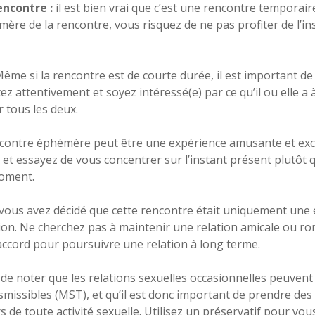
encontre :
il est bien vrai que c’est une rencontre temporair
ère de la rencontre, vous risquez de ne pas profiter de l’i
ême si la rencontre est de courte durée, il est important d
z attentivement et soyez intéressé(e) par ce qu’il ou elle a 
 tous les deux.
ontre éphémère peut être une expérience amusante et excit
t essayez de vous concentrer sur l’instant présent plutôt q
moment.
 vous avez décidé que cette rencontre était uniquement une 
ation. Ne cherchez pas à maintenir une relation amicale ou r
’accord pour poursuivre une relation à long terme.
de noter que les relations sexuelles occasionnelles peuvent 
missibles (MST), et qu’il est donc important de prendre des
s de toute activité sexuelle. Utilisez un préservatif pour vou