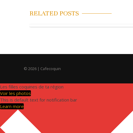
i
RELATED POSTS
g
a
t
i
o
© 2026
| Cafecoquin
n
d
Les filles coquines de ta région
e
Voir les photos
This is default text for notification bar
l
Learn more
’
a