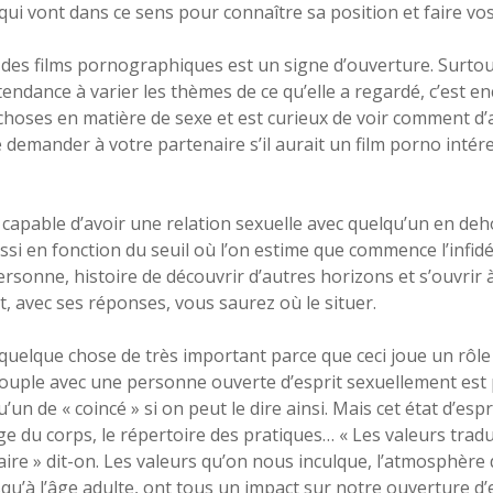
ui vont dans ce sens pour connaître sa position et faire vo
r des films pornographiques est un signe d’ouverture. Surtou
tendance à varier les thèmes de ce qu’elle a regardé, c’est e
choses en matière de sexe et est curieux de voir comment d
demander à votre partenaire s’il aurait un film porno intér
pable d’avoir une relation sexuelle avec quelqu’un en dehor
ssi en fonction du seuil où l’on estime que commence l’infidé
ersonne, histoire de découvrir d’autres horizons et s’ouvrir 
, avec ses réponses, vous saurez où le situer.
 quelque chose de très important parce que ceci joue un rôle 
 couple avec une personne ouverte d’esprit sexuellement est 
’un de « coincé » si on peut le dire ainsi. Mais cet état d’e
mage du corps, le répertoire des pratiques… « Les valeurs trad
faire » dit-on. Les valeurs qu’on nous inculque, l’atmosphère
’à l’âge adulte, ont tous un impact sur notre ouverture d’es