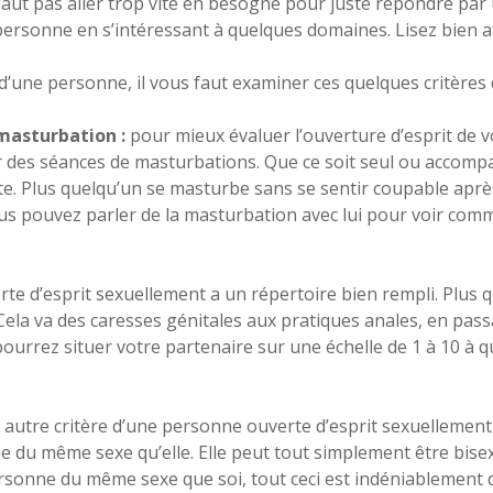
faut pas aller trop vite en besogne pour juste répondre par
personne en s’intéressant à quelques domaines. Lisez bien a
’une personne, il vous faut examiner ces quelques critères qu
 masturbation :
pour mieux évaluer l’ouverture d’esprit de 
 des séances de masturbations. Que ce soit seul ou accompag
e. Plus quelqu’un se masturbe sans se sentir coupable après
us pouvez parler de la masturbation avec lui pour voir comme
te d’esprit sexuellement a un répertoire bien rempli. Plus q
ela va des caresses génitales aux pratiques anales, en pass
pourrez situer votre partenaire sur une échelle de 1 à 10 à q
autre critère d’une personne ouverte d’esprit sexuellement 
 du même sexe qu’elle. Elle peut tout simplement être bisex
rsonne du même sexe que soi, tout ceci est indéniablement d